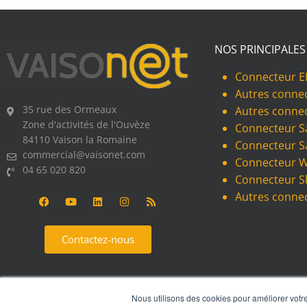
NOS PRINCIPALES
Connecteur E
Autres conne
35 rue des Ormeaux
Autres conne
Zone d'activités de l'Ouvèze
Connecteur S
84110 Vaison la Romaine
Connecteur S
commercial@vaisonet.com
Connecteur
04 65 020 820
Connecteur S
Autres conne
Contactez-nous
Nous utilisons des cookies pour améliorer votre