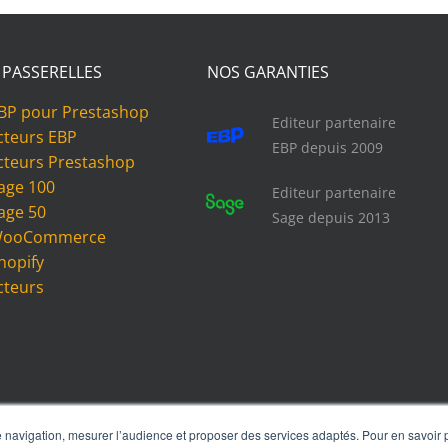
 PASSERELLES
NOS GARANTIES
BP pour Prestashop
Editeur partenaire
cteurs EBP
EBP depuis 2009
cteurs Prestashop
age 100
Editeur partenaire
age 50
Sage depuis 2013
 WooCommerce
hopify
cteurs
 navigation, mesurer l’audience et proposer des services adaptés. Pour en savoir p