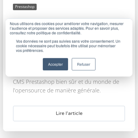
Prestashop
Interview Antoine THOMAS
Nous utilisons des cookies pour améliorer votre navigation, mesurer
l’audience et proposer des services adaptés. Pour en savoir plus,
consultez notre politique de confidentialité.
@Prestashop
Vos données ne sont pas suivies sans votre consentement. Un
cookie nécessaire peut toutefois être utilisé pour mémoriser
vos préférences.
Aujourd’hui, j’accueille Antoine THOMAS, il
travaille chez Prestashop et il va nous parler
Accepter
Refuser
de son travail, de la société Prestashop, du
CMS Prestashop bien sûr et du monde de
l’opensource de manière générale.
Lire l'article