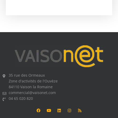
35 rue des Ormeaux
Zone d'activités de l'Ouvèze
84110 Vaison la Romaine
commercial@vaisonet.com
04 65 020 820