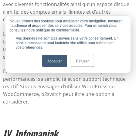
avec diverses fonctionnalités ainsi qu’un espace disque
illimité, des comptes emails illimités et d’autres
caractéristiques intéressantes.
Nous utilisons des cookies pour améliorer votre navigation, mesurer
l’audience et proposer des services adaptés. Pour en savoir plus,
consultez notre politique de confidentialité.
Les tarifs d’o2switch sont habituellement basés sur une
Vos données ne sont pas suivies sans votre consentement. Un
tarification unique, sans coûts cachés. La tarification
cookie nécessaire peut toutefois être utilisé pour mémoriser
vos préférences.
unique inclut la plupart des fonctionnalités sans coût
supplémentaire.
Accepter
Refuser
En résumé, o2switch est souvent apprécié pour ses
performances, sa simplicité et son support technique
réactif. Si vous envisagez d’utiliser WordPress ou
WooCommerce, o2switch peut être une option à
considérer.
IV. Infomaniak