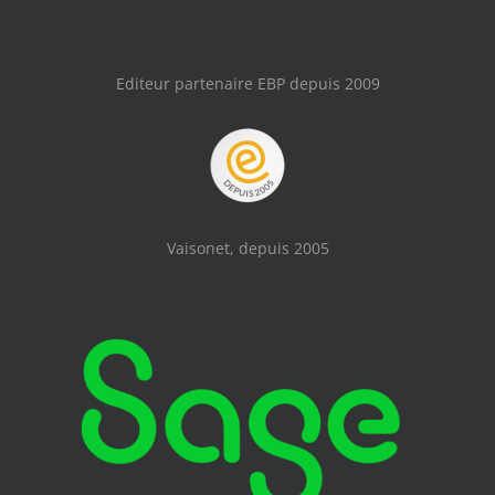
Editeur partenaire EBP depuis 2009
Vaisonet, depuis 2005