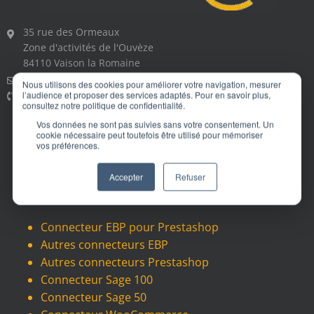
35 rue des Ormeaux
Zone d'activités de l'Ouvèze
84110 Vaison la Romaine
commercial@vaisonet.com
Nous utilisons des cookies pour améliorer votre navigation, mesurer
04 65 020 820
l’audience et proposer des services adaptés. Pour en savoir plus,
consultez notre politique de confidentialité.
Vos données ne sont pas suivies sans votre consentement. Un
cookie nécessaire peut toutefois être utilisé pour mémoriser
vos préférences.
Contactez-nous
Accepter
Refuser
NOS PRINCIPALES PASSERELLES
Connecteur EBP pour Prestashop
Autres connecteurs EBP
Autres connecteurs Prestashop
Connecteur Sage 100
Connecteur Sage 50