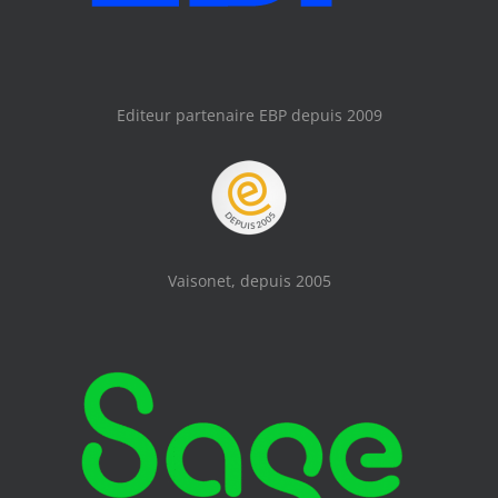
Editeur partenaire EBP depuis 2009
Vaisonet, depuis 2005