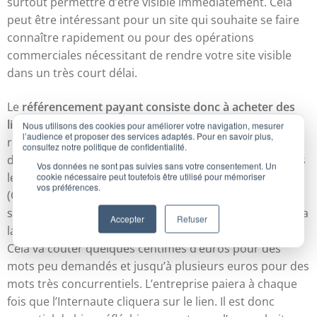
surtout permettre d’être visible immédiatement. Cela
peut être intéressant pour un site qui souhaite se faire
connaître rapidement ou pour des opérations
commerciales nécessitant de rendre votre site visible
dans un très court délai.
Le
référencement payant consiste donc à acheter des
liens plus visibles
et apparaissant en haut des pages de
Nous utilisons des cookies pour améliorer votre navigation, mesurer
l’audience et proposer des services adaptés. Pour en savoir plus,
recherches dans les moteurs. Pour cela, il faut acheter
consultez notre politique de confidentialité.
des mots-clés (ceux que les Internautes vont taper dans
Vos données ne sont pas suivies sans votre consentement. Un
cookie nécessaire peut toutefois être utilisé pour mémoriser
les outils de recherche) sur les outils de recherche
vos préférences.
(Google, Yahoo, MSN…). Cet achat est basé sur un
système d’enchères. L’entreprise, qui paiera le plus, sera
Accepter
Refuser
la plus visible sur ce mot-clé et donc en haut des pages.
Cela va coûter quelques centimes d’euros pour des
mots peu demandés et jusqu’à plusieurs euros pour des
mots très concurrentiels. L’entreprise paiera à chaque
fois que l’Internaute cliquera sur le lien. Il est donc