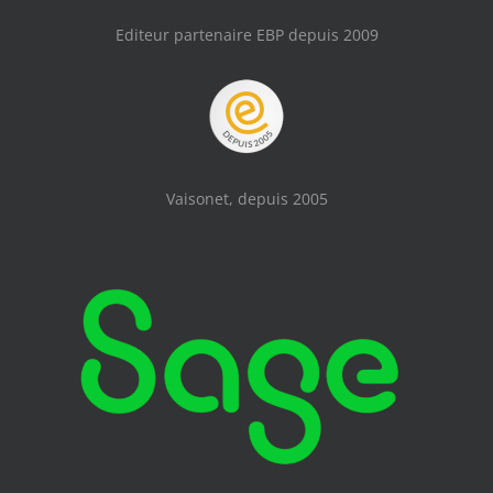
Editeur partenaire EBP depuis 2009
Vaisonet, depuis 2005