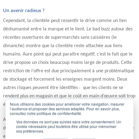
Un avenir radieux ?
Cependant, la clientèle peut ressentir le drive comme un lien
déshumanisé entre la marque et le lient. Le bad buzz autour des
récentes ouvertures de supermarchés sans caissières (le
dimanche) montre que la clientèle reste attachée aux liens
humains. Aure point qui peut paraître négatif, c’est le fait que le
drive propose un choix beaucoup moins large de produits. Cette
restriction de l’offre est due principalement à une problématique
de stockage et forcement les enseignes margent moins. Deux
autres risques peuvent être identifiés : que les clients ne se
rendent plus en magasin et que le coût en main d’œuvre soit trop
Nous utilisons des cookies pour améliorer votre navigation, mesurer
élevé pour l’enseigne.
l’audience et proposer des services adaptés. Pour en savoir plus,
consultez notre politique de confidentialité.
A côté de cela, le drive est aussi un formidable outil pour rendre
Vos données ne sont pas suivies sans votre consentement. Un
cookie nécessaire peut toutefois être utilisé pour mémoriser
de nouveaux services à vos clients, alliant rapidité de commande
vos préférences.
et accès direct aux produits, bref alliant la puissance du net à la