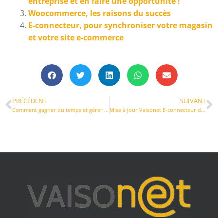
entreprise et en faire une opportunité !
Woocommerce, les raisons du succès
E-connecteur, pour synchroniser votre magasin
et votre site e-commerce
PRÉCÉDENT
SUIVANT
Comment gagner du temps et gérer correctement la comptabilité et l’inventaire WooCommerce
Mise à jour Vaisonet E-connecteur d’Octobre 2019