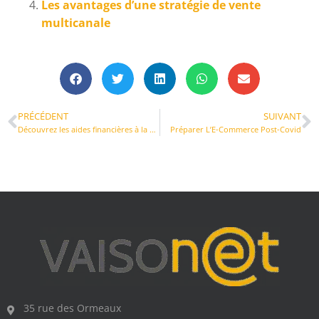
Les avantages d’une stratégie de vente
multicanale
PRÉCÉDENT
SUIVANT
Découvrez les aides financières à la digitalisation de votre entreprise !
Préparer L’E-Commerce Post-Covid
35 rue des Ormeaux