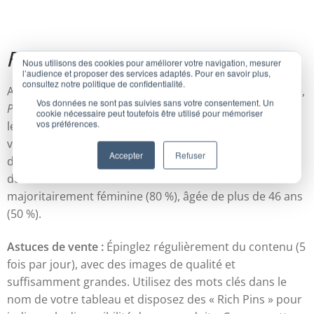
Pinterest
, une audience mûre et féminine
Nous utilisons des cookies pour améliorer votre navigation, mesurer
l’audience et proposer des services adaptés. Pour en savoir plus,
consultez notre politique de confidentialité.
Avec 12,4 millions de visites uniques par mois en France,
Vos données ne sont pas suivies sans votre consentement. Un
Pinterest
est un réseau social souvent peu exploité par
cookie nécessaire peut toutefois être utilisé pour mémoriser
vos préférences.
les e-commerçants : pourtant, il offre une certaine
visibilité aux beaux produits – que ce soit dans l’univers
Accepter
Refuser
de la mode, de la beauté, de la gastronomie ou encore
du tourisme ou de la décoration. L’audience est
majoritairement féminine (80 %), âgée de plus de 46 ans
(50 %).
Astuces de vente :
Épinglez régulièrement du contenu (5
fois par jour), avec des images de qualité et
suffisamment grandes. Utilisez des mots clés dans le
nom de votre tableau et disposez des « Rich Pins » pour