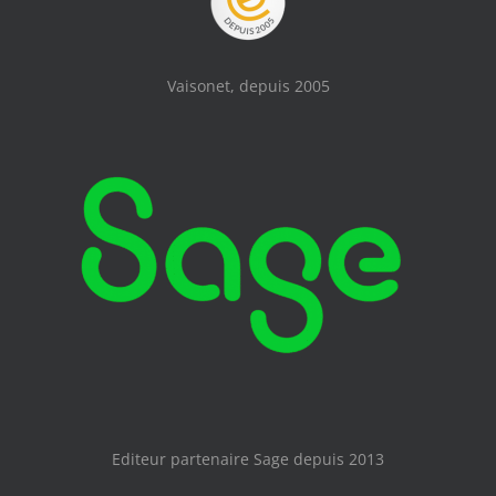
Vaisonet, depuis 2005
Editeur partenaire Sage depuis 2013