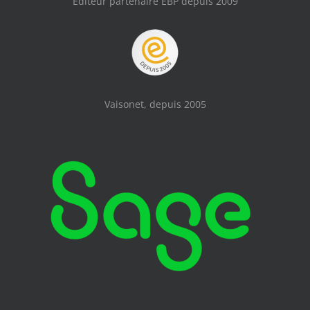
Editeur partenaire EBP depuis 2009
Vaisonet, depuis 2005