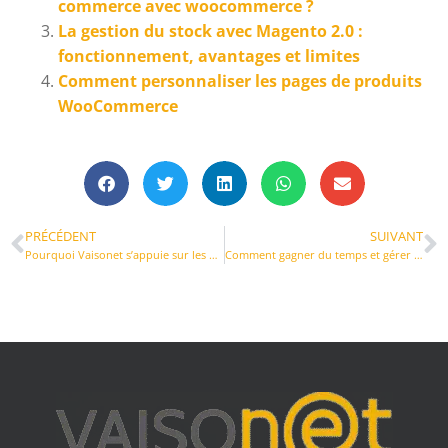
commerce avec woocommerce ?
La gestion du stock avec Magento 2.0 :
fonctionnement, avantages et limites
Comment personnaliser les pages de produits
WooCommerce
PRÉCÉDENT
SUIVANT
Pourquoi Vaisonet s’appuie sur les webservices natifs pour E-connecteur
Comment gagner du temps et gérer correctement la comptabilité et l’inventaire WooCommerce