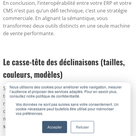
En conclusion, l’interopérabilité entre votre ERP et votre
CMS n’est pas qu’un défi technique, c’est une stratégie
commerciale. En alignant la sémantique, vous
transformez deux outils distincts en une seule machine
de vente performante.
Le casse-tête des déclinaisons (tailles,
couleurs, modèles)
Nous utilisons des cookies pour améliorer votre navigation, mesurer
Si gérer un produit simple est un jeu d’enfant, gérer un
l’audience et proposer des services adaptés. Pour en savoir plus,
t-shirt décliné en 5 tailles et 3 couleurs demande une
consultez notre politique de confidentialité.
rigueur absolue. Pourquoi ? Parce que pour votre CMS,
Vos données ne sont pas suivies sans votre consentement. Un
cookie nécessaire peut toutefois être utilisé pour mémoriser
c’est
une seule fiche produit
avec plusieurs options,
vos préférences.
mais pour votre ERP, ce sont
15 références d’unités de
stock distinctes
(
SKU
S
tock
K
eeping
U
nit).
Accepter
Refuser