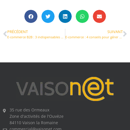
PRÉCÉDENT
SUIVANT
E-commerce B2B : 3 indispensables à maîtriser pour réussir votre passage obligatoire à la facturation électronique en 2026
E-commerce : 4 conseils pour gérer vos délais de livraison autour des jours fériés
35 rue des Ormeaux
Zone d'activités de l'Ouvèze
84110 Vaison la Romaine
commercial@vaisonet.com