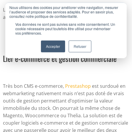
Nous utilisons des cookies pour améliorer votre navigation, mesurer
L’outil indispensable à une bonne gestion d’une PME
l’audience et proposer des services adaptés. Pour en savoir plus,
consultez notre politique de confidentialité.
alliant ventes internet et ventes classiques.
Vos données ne sont pas suivies sans votre consentement. Un
cookie nécessaire peut toutefois être utilisé pour mémoriser
vos préférences.
Accepter
Refuser
Lier e-commerce et gestion commerciale
Très bon CMS e-commerce,
Prestashop
est surdoué en
webmarketing nativement mais n’est pas doté de vrais
outils de gestion permettant d’optimiser la valeur
immobilisée du stock. On pourrait la même chose de
Magento, Woocommerce ou Thelia. La solution est de
coupler logiciels e-commerce et de gestion commerciale
avec une passerelle pour avoir le meilleur des deux