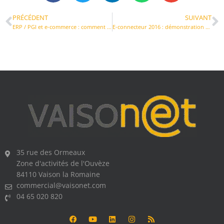
PRÉCÉDENT
SUIVANT
ERP / PGI et e-commerce : comment mettre en oeuvre une passerelle ?
E-connecteur 2016 : démonstration en vidéo
35 rue des Ormeaux
Zone d'activités de l'Ouvèze
84110 Vaison la Romaine
commercial@vaisonet.com
04 65 020 820