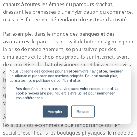
canaux à toutes les étapes du parcours d’achat
,
dressant les prémisses d’une hybridation du commerce,
mais très fortement
dépendante du secteur d’activité
.
Par exemple, dans le monde des
banques et des
assurances
, le parcours pouvait débuter en agence pour
la prise de renseignement, se poursuivre par des
simulations et le choix des produits sur Internet, avant
de concrétiser l’achat physiquement et laisser des avis /
Nous utilisons des cookies pour améliorer votre navigation, mesurer
commentaire en ligne. Par contre, cette approche
l’audience et proposer des services adaptés. Pour en savoir plus,
hybride ne fonctionnait pas pour le secteur des
consultez notre politique de confidentialité.
vacances et des voyages,
qui ne s’envisageait alors
Vos données ne sont pas suivies sans votre consentement. Un
cookie nécessaire peut toutefois être utilisé pour mémoriser
qu’en ligne, et celui des
produits de beauté et des
vos préférences.
vêtements
, qu’en magasin.
Accepter
Refuser
À la faveur d’une crise sanitaire, ayant prôné aussi bien
les atouts du e-commerce que l’importance du lien
social présent dans les boutiques physiques,
le mode de